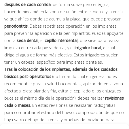
después de cada comida
, de forma suave pero enérgica,
haciendo hincapié en la zona de unión entre el diente y la encía
ya que ahí es donde se acumula la placa, que puede provocar
periodontitis
. Debes repetir esta operación en los implantes
para prevenir la aparición de la periimplantitis. Puedes apoyarte
con la
seda dental
, el
cepillo interdental,
que sirve para realizar
limpieza entre cada pieza dental, y el
irrigador bucal
, el cual
dirige el agua de forma más efectiva. Estos irrigadores suelen
tener un cabezal específico para implantes dentales.
Tras la colocación de los implantes, además de los cuidados
básicos post-operatorios
(no fumar -lo cual en general no es
recomendable para la salud bucodental-, aplicar frío en la zona
afectada, dieta blanda y fría, evitar el cepillado o los enjuagues
bucales el mismo día de la operación), debes realizar
revisiones
cada 6 meses.
En estas revisiones se realizarán radiografías
para comprobar el estado del hueso, comprobación de que no
haya sarro debajo de la encía y pruebas de movilidad para
asegurarse que no se hayan aflojado los tornillos del implante.