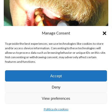
Manage Consent
To provide the best experiences, we use technologies like cookies to store
and/or access device information. Consenting to these technologies will
allow us to process data such as browsing behavior or unique IDs on this site.
Not consenting or withdrawing consent, may adversely affect certain
features and functions.
Accept
Copyright © 2024 - Todos los derechos reservados.
Deny
Aviso Legal
-
Política de privacidad
-
Política de Cookies
View preferences
Política de cookies