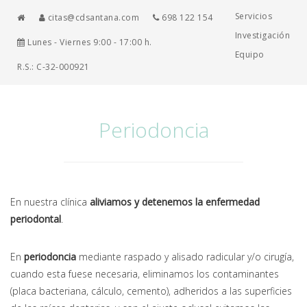
Servicios
citas@cdsantana.com
698 122 154
Investigación
Lunes - Viernes 9:00 - 17:00 h.
Equipo
R.S.: C-32-000921
Periodoncia
En nuestra clínica
aliviamos y detenemos la enfermedad
periodontal
.
En
periodoncia
mediante raspado y alisado radicular y/o cirugía,
cuando esta fuese necesaria, eliminamos los contaminantes
(placa bacteriana, cálculo, cemento), adheridos a las superficies