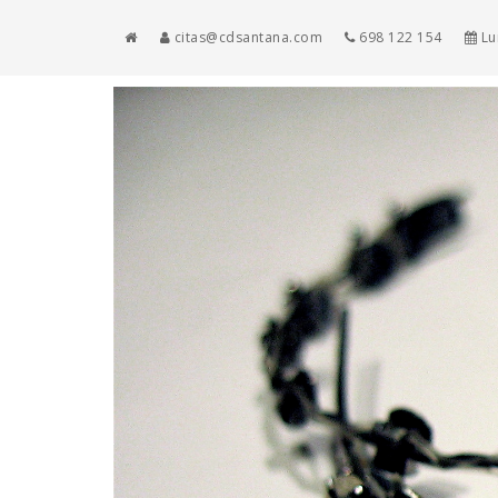
citas@cdsantana.com
698 122 154
Lun